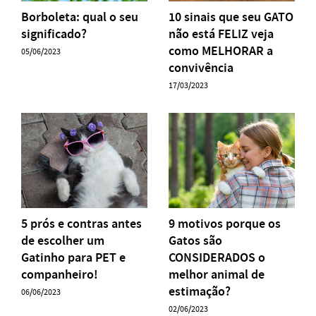
Borboleta: qual o seu
10 sinais que seu GATO
significado?
não está FELIZ veja
como MELHORAR a
05/06/2023
convivência
17/03/2023
5 prós e contras antes
9 motivos porque os
de escolher um
Gatos são
Gatinho para PET e
CONSIDERADOS o
companheiro!
melhor animal de
estimação?
06/06/2023
02/06/2023