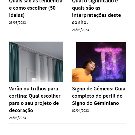
Quais são as tendência
Qual o significado e
e como escolher (50
quais são as
Ideias)
interpretações deste
sonho.
23/05/2023
26/05/2023
Varão ou trilhos para
Signo de Gêmeos: Guia
cortina: Qual escolher
completo do perfil do
para o seu projeto de
Signo do Gêminiano
decoração
02/04/2023
24/05/2023