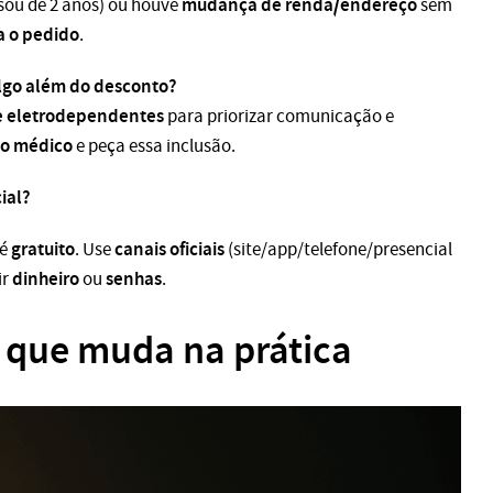
mudança de renda/endereço
sou de 2 anos) ou houve
sem
a o pedido
.
lgo além do desconto?
e eletrodependentes
para priorizar comunicação e
do médico
e peça essa inclusão.
ial?
gratuito
canais oficiais
 é
. Use
(site/app/telefone/presencial
dinheiro
senhas
ir
ou
.
o que muda na prática