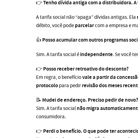
Tenho
dívida antiga
com a distribuidora. A 
👉
A tarifa social não “apaga” dívidas antigas. Ela
parcelar
débito, você pode
com a empresa e ma
Posso acumular com outros programas sociai
👍
independente
Sim. A tarifa social é
. Se você t
Posso
receber retroativo
do desconto?
👉
vale a partir da concessã
Em regra, o benefício
protocolo
revisão dos meses recent
para pedir
Mudei de endereço. Preciso pedir de novo
📝
não migra automaticament
Sim. A tarifa social
consumidora.
Perdi o benefício. O que pode ter aconteci
👉