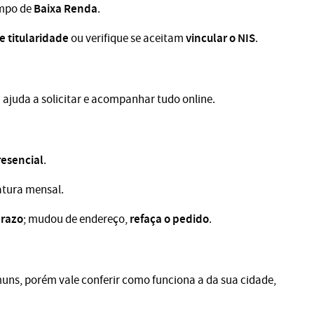
Baixa Renda
ampo de
.
e titularidade
vincular o NIS
ou verifique se aceitam
.
b
ajuda a solicitar e acompanhar tudo online.
resencial
.
atura mensal.
prazo
refaça o pedido
; mudou de endereço,
.
muns, porém vale conferir como funciona a da sua cidade,