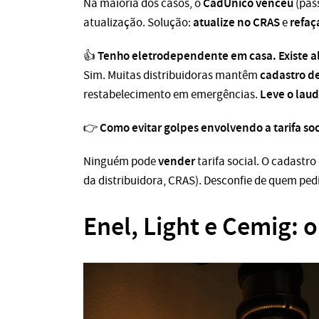
CadÚnico venceu
Na maioria dos casos, o
(pas
atualize no CRAS
refaç
atualização. Solução:
e
Tenho eletrodependente em casa. Existe a
👍
cadastro d
Sim. Muitas distribuidoras mantêm
Leve o lau
restabelecimento em emergências.
Como
evitar golpes
envolvendo a tarifa soc
👉
vender
Ninguém pode
tarifa social. O cadastro
da distribuidora, CRAS). Desconfie de quem ped
Enel, Light e Cemig: 