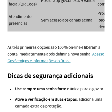
Possui app gov.br e CNH válida
facial (QR Code)
com o ap
Procure
Atendimento
Sem acesso aos canais acima
Receita
presencial
identid
As três primeiras opções são 100 % on‑line e liberam a
conta imediatamente após definir a nova senha.
Acesso
Gov
Serviços e Informações do Brasil
Dicas de segurança adicionais
Use sempre uma senha forte
e única para o gov.br.
Ative a verificação em duas etapas
: adiciona uma
camada extra de proteção.