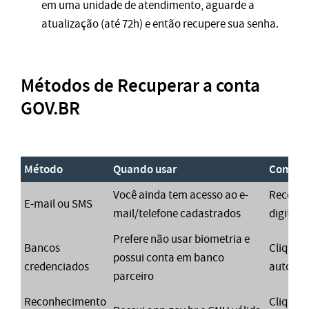
em uma unidade de atendimento, aguarde a
atualização (até 72h) e então recupere sua senha.
Métodos de Recuperar a conta
GOV.BR
Método
Quando usar
Como fa
Você ainda tem acesso ao e-
Recebe u
E-mail ou SMS
mail/telefone cadastrados
digite-o
Prefere não usar biometria e
Bancos
Clique n
possui conta em banco
credenciados
autorize
parceiro
Reconhecimento
Clique e