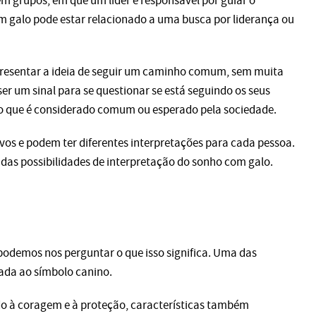
m grupos, em que um líder é responsável por guiar o
m galo pode estar relacionado a uma busca por liderança ou
resentar a ideia de seguir um caminho comum, sem muita
er um sinal para se questionar se está seguindo os seus
 o que é considerado comum ou esperado pela sociedade.
vos e podem ter diferentes interpretações para cada pessoa.
as possibilidades de interpretação do sonho com galo.
demos nos perguntar o que isso significa. Uma das
nada ao símbolo canino.
do à coragem e à proteção, características também