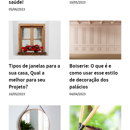
saúde!
18/05/2023
05/06/2023
Tipos de janelas para a
Boiserie: O que é e
sua casa, Qual a
como usar esse estilo
melhor para seu
de decoração dos
Projeto?
palácios
16/05/2023
04/04/2023