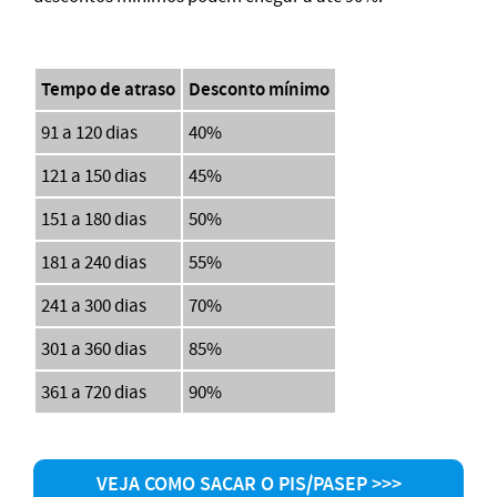
Tempo de atraso
Desconto mínimo
91 a 120 dias
40%
121 a 150 dias
45%
151 a 180 dias
50%
181 a 240 dias
55%
241 a 300 dias
70%
301 a 360 dias
85%
361 a 720 dias
90%
VEJA COMO SACAR O PIS/PASEP >>>